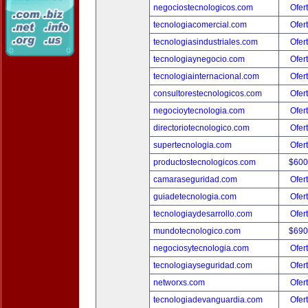
negociostecnologicos.com
Ofer
tecnologiacomercial.com
Ofer
tecnologiasindustriales.com
Ofer
tecnologiaynegocio.com
Ofer
tecnologiainternacional.com
Ofer
consultorestecnologicos.com
Ofer
negocioytecnologia.com
Ofer
directoriotecnologico.com
Ofer
supertecnologia.com
Ofer
productostecnologicos.com
$600
camaraseguridad.com
Ofer
guiadetecnologia.com
Ofer
tecnologiaydesarrollo.com
Ofer
mundotecnologico.com
$690
negociosytecnologia.com
Ofer
tecnologiayseguridad.com
Ofer
networxs.com
Ofer
tecnologiadevanguardia.com
Ofer