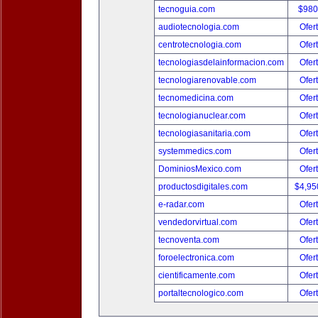
tecnoguia.com
$980
audiotecnologia.com
Ofer
centrotecnologia.com
Ofer
tecnologiasdelainformacion.com
Ofer
tecnologiarenovable.com
Ofer
tecnomedicina.com
Ofer
tecnologianuclear.com
Ofer
tecnologiasanitaria.com
Ofer
systemmedics.com
Ofer
DominiosMexico.com
Ofer
productosdigitales.com
$4,95
e-radar.com
Ofer
vendedorvirtual.com
Ofer
tecnoventa.com
Ofer
foroelectronica.com
Ofer
cientificamente.com
Ofer
portaltecnologico.com
Ofer