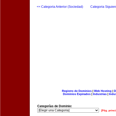
<< Categoria Anterior (Sociedad)
Categoria Siguien
Registro de Dominios
|
Web Hosting
|
D
Dominios Expirados
|
Industrias
|
Indu
Categorías de Dominio:
[Pág. princi