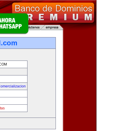
l.com
.COM
Comercializacion
tas