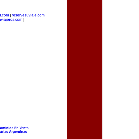
l.com
|
reservesuviaje.com
|
aviajeros.com
|
ominios En Venta
strias Argentinas