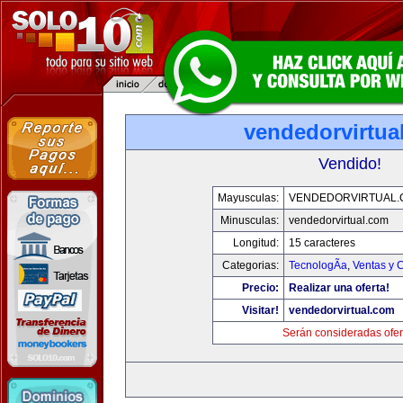
vendedorvirtua
Vendido!
Mayusculas:
VENDEDORVIRTUAL
Minusculas:
vendedorvirtual.com
Longitud:
15 caracteres
Categorias:
TecnologÃ­a
,
Ventas y 
Precio:
Realizar una oferta!
Visitar!
vendedorvirtual.com
Serán consideradas ofer