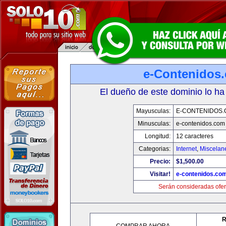
e-Contenidos
El dueño de este dominio lo ha
Mayusculas:
E-CONTENIDOS
Minusculas:
e-contenidos.com
Longitud:
12 caracteres
Categorias:
Internet
,
Miscelane
Precio:
$1,500.00
Visitar!
e-contenidos.co
Serán consideradas ofer
R