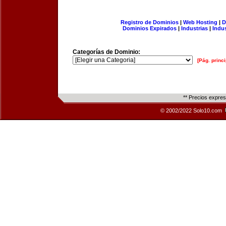
Registro de Dominios
|
Web Hosting
|
D
Dominios Expirados
|
Industrias
|
Indu
Categorías de Dominio:
[Pág. princi
** Precios expre
© 2002/2022 Solo10.com