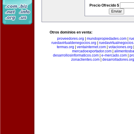
Precio Ofrecido $
Otros dominios en venta:
proveedores.org
|
mundopropiedades.com
|
ru
ruedavirtualdenegocios.org
|
ruedavirtualnegocios
termas.org
|
ventainternet.com
|
votaciones.org
mercadoexportador.com
|
alimentosb
desarrollosinformaticos.com
|
e-mercado.com
|
pr
zonaclientes.com
|
desarrolladores.or