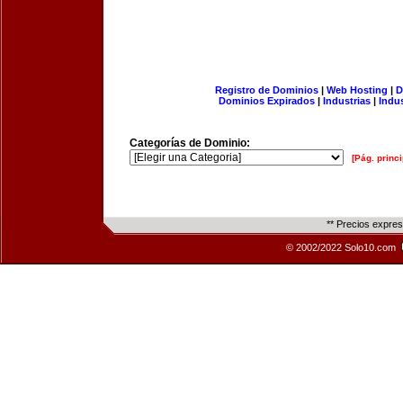
Registro de Dominios
|
Web Hosting
|
D
Dominios Expirados
|
Industrias
|
Indu
Categorías de Dominio:
[Pág. princi
** Precios expre
© 2002/2022 Solo10.com