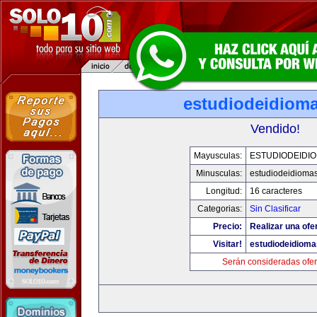
estudiodeidiom
Vendido!
Mayusculas:
ESTUDIODEIDI
Minusculas:
estudiodeidioma
Longitud:
16 caracteres
Categorias:
Sin Clasificar
Precio:
Realizar una ofe
Visitar!
estudiodeidiom
Serán consideradas ofer