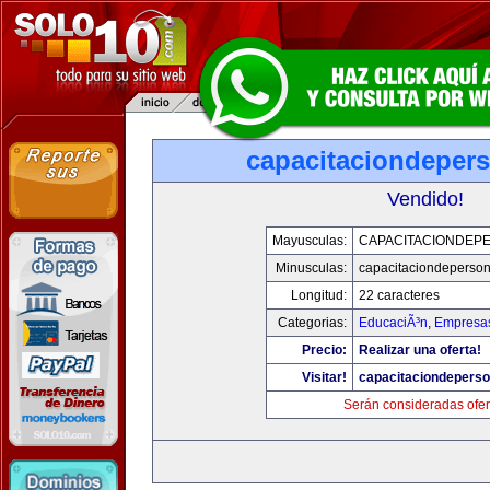
capacitaciondeper
Vendido!
Mayusculas:
CAPACITACIONDEP
Minusculas:
capacitaciondeperso
Longitud:
22 caracteres
Categorias:
EducaciÃ³n
,
Empresas
Precio:
Realizar una oferta!
Visitar!
capacitaciondepers
Serán consideradas ofer