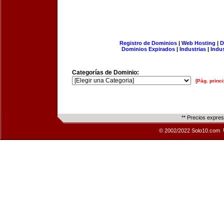
Registro de Dominios
|
Web Hosting
|
D
Dominios Expirados
|
Industrias
|
Indu
Categorías de Dominio:
[Pág. princi
** Precios expre
© 2002/2022 Solo10.com