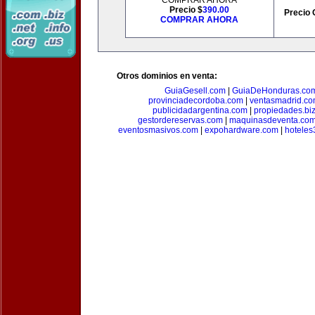
COMPRAR AHORA
Precio $
390.00
Precio 
COMPRAR AHORA
Otros dominios en venta:
GuiaGesell.com
|
GuiaDeHonduras.co
provinciadecordoba.com
|
ventasmadrid.c
publicidadargentina.com
|
propiedades.bi
gestordereservas.com
|
maquinasdeventa.co
eventosmasivos.com
|
expohardware.com
|
hotele