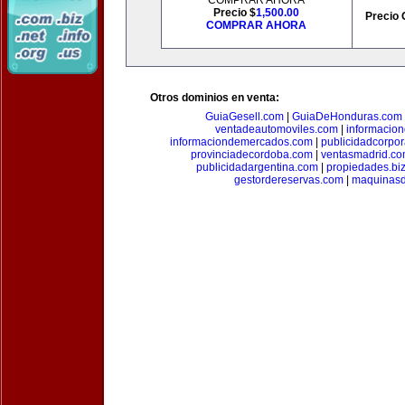
COMPRAR AHORA
Precio $
1,500.00
Precio 
COMPRAR AHORA
Otros dominios en venta:
GuiaGesell.com
|
GuiaDeHonduras.com
ventadeautomoviles.com
|
informacio
informaciondemercados.com
|
publicidadcorpor
provinciadecordoba.com
|
ventasmadrid.c
publicidadargentina.com
|
propiedades.bi
gestordereservas.com
|
maquinasd