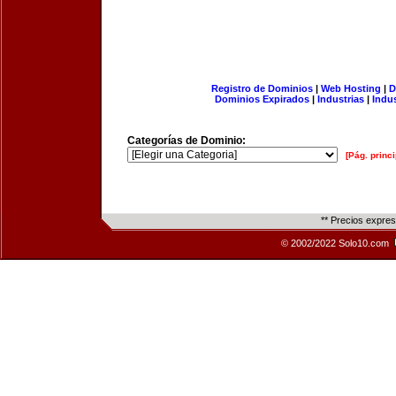
Registro de Dominios
|
Web Hosting
|
D
Dominios Expirados
|
Industrias
|
Indu
Categorías de Dominio:
[Pág. princi
** Precios expre
© 2002/2022 Solo10.com