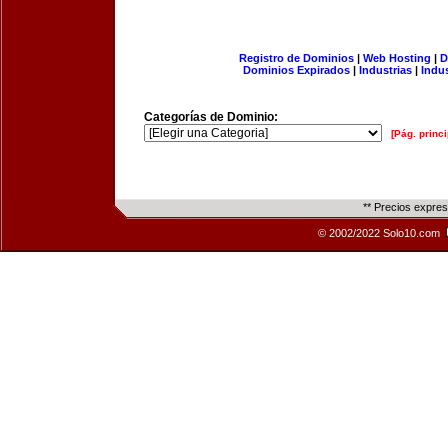
Registro de Dominios
|
Web Hosting
|
D
Dominios Expirados
|
Industrias
|
Indu
Categorías de Dominio:
[Pág. princi
** Precios expre
© 2002/2022 Solo10.com