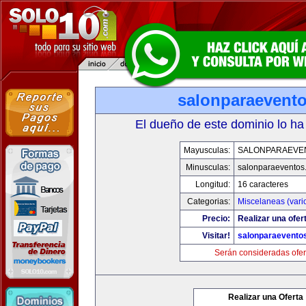
salonparaevent
El dueño de este dominio lo ha
Mayusculas:
SALONPARAEVE
Minusculas:
salonparaeventos
Longitud:
16 caracteres
Categorias:
Miscelaneas (vari
Precio:
Realizar una ofer
Visitar!
salonparaevento
Serán consideradas ofer
Realizar una Oferta