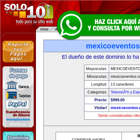
mexicoevento
El dueño de este dominio lo ha
Mayusculas:
MEXICOEVENT
Minusculas:
mexicoeventos.
Longitud:
13 caracteres
Categorias:
TelevisiÃ³n y Esp
Precio:
$999.00
Visitar!
mexicoeventos
Serán consideradas ofer
R