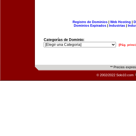
Registro de Dominios
|
Web Hosting
|
D
Dominios Expirados
|
Industrias
|
Indu
Categorías de Dominio:
[Pág. princi
** Precios expre
© 2002/2022 Solo10.com