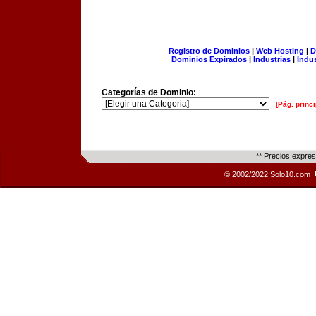
Registro de Dominios
|
Web Hosting
|
D
Dominios Expirados
|
Industrias
|
Indu
Categorías de Dominio:
[Pág. princi
** Precios expre
© 2002/2022 Solo10.com