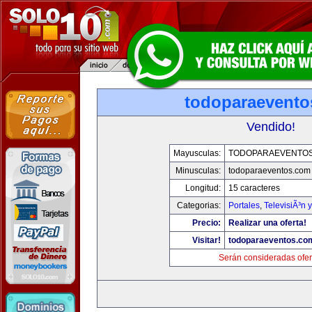
todoparaevento
Vendido!
Mayusculas:
TODOPARAEVENTO
Minusculas:
todoparaeventos.com
Longitud:
15 caracteres
Categorias:
Portales
,
TelevisiÃ³n 
Precio:
Realizar una oferta!
Visitar!
todoparaeventos.co
Serán consideradas ofer