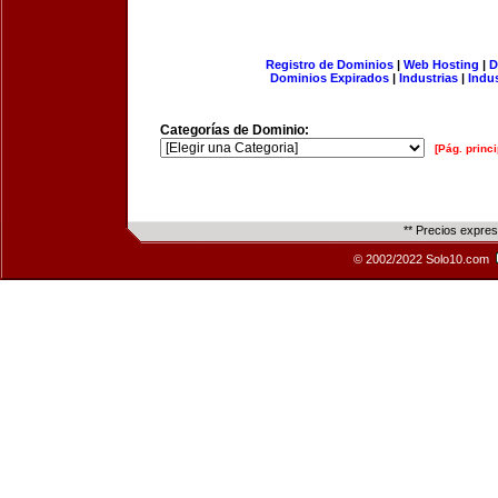
Registro de Dominios
|
Web Hosting
|
D
Dominios Expirados
|
Industrias
|
Indu
Categorías de Dominio:
[Pág. princi
** Precios expre
© 2002/2022 Solo10.com