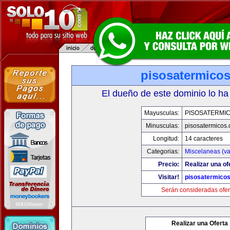
pisosatermico
El dueño de este dominio lo ha
Mayusculas:
PISOSATERMI
Minusculas:
pisosatermicos
Longitud:
14 caracteres
Categorias:
Miscelaneas (va
Precio:
Realizar una of
Visitar!
pisosatermico
Serán consideradas ofer
Realizar una Oferta