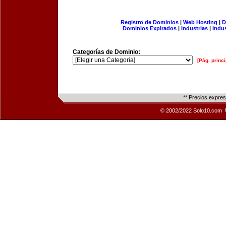
Registro de Dominios
|
Web Hosting
|
D
Dominios Expirados
|
Industrias
|
Indu
Categorías de Dominio:
[Pág. princi
** Precios expre
© 2002/2022 Solo10.com