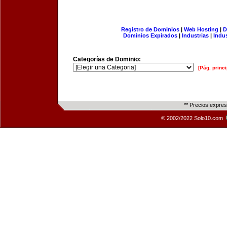
Registro de Dominios
|
Web Hosting
|
D
Dominios Expirados
|
Industrias
|
Indu
Categorías de Dominio:
[Pág. princi
** Precios expre
© 2002/2022 Solo10.com