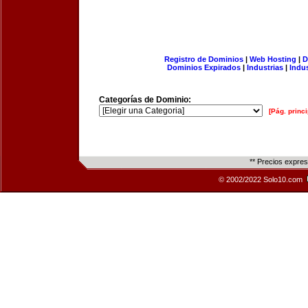
Registro de Dominios
|
Web Hosting
|
D
Dominios Expirados
|
Industrias
|
Indu
Categorías de Dominio:
[Pág. princi
** Precios expre
© 2002/2022 Solo10.com