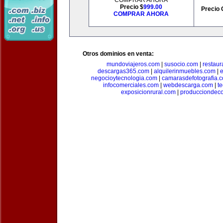
COMPRAR AHORA
Precio $
999.00
Precio 
COMPRAR AHORA
Otros dominios en venta:
mundoviajeros.com
|
susocio.com
|
restaur
descargas365.com
|
alquilerinmuebles.com
|
e
negocioytecnologia.com
|
camarasdefotografia.
infocomerciales.com
|
webdescarga.com
|
t
exposicionrural.com
|
producciondec