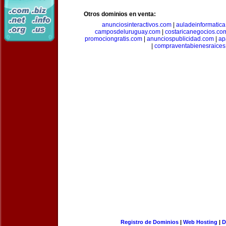
Otros dominios en venta:
anunciosinteractivos.com
|
auladeinformatic
camposdeluruguay.com
|
costaricanegocios.co
promociongratis.com
|
anunciospublicidad.com
|
ap
|
compraventabienesraices
Registro de Dominios
|
Web Hosting
|
D