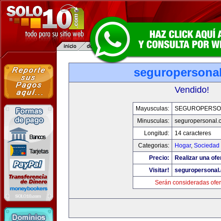
seguropersona
Vendido!
Mayusculas:
SEGUROPERSO
Minusculas:
seguropersonal.
Longitud:
14 caracteres
Categorias:
Hogar
,
Sociedad
Precio:
Realizar una ofe
Visitar!
seguropersonal
Serán consideradas ofer