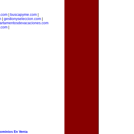
a.com
|
buscapyme.com
|
m
|
gestionyseleccion.com
|
artamentosdevacaciones.com
.com
|
ominios En Venta