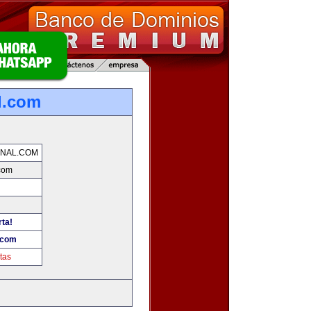
l.com
NAL.COM
com
rta!
.com
tas