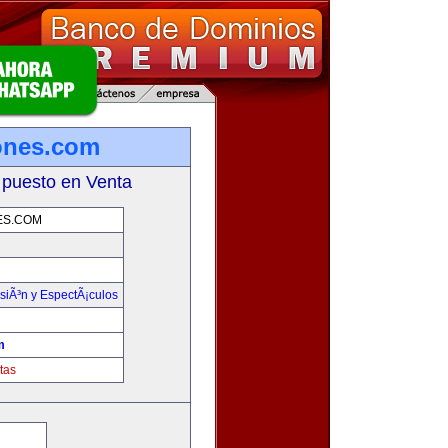
ones.com
 puesto en Venta
ES.COM
isiÃ³n y EspectÃ¡culos
m
tas