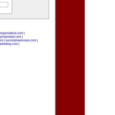
ionganadera.com
|
upropiedad.com
|
om
|
sucompraencasa.com
|
arketing.com
|