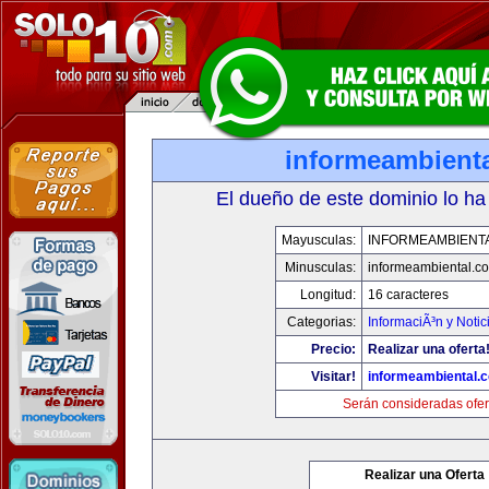
informeambient
El dueño de este dominio lo ha
Mayusculas:
INFORMEAMBIENT
Minusculas:
informeambiental.c
Longitud:
16 caracteres
Categorias:
InformaciÃ³n y Notic
Precio:
Realizar una oferta
Visitar!
informeambiental.
Serán consideradas ofer
Realizar una Oferta