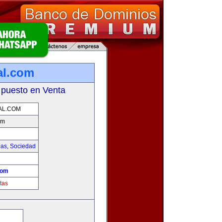
al.com
 puesto en Venta
AL.COM
om
ias
,
Sociedad
!
com
tas