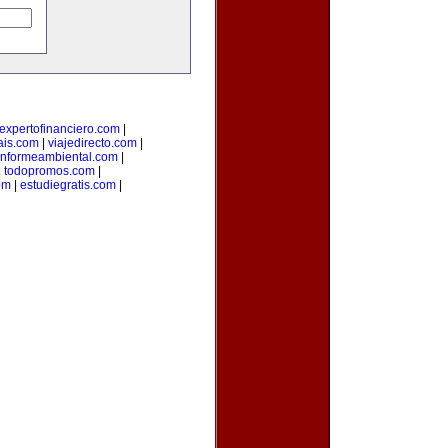
expertofinanciero.com
|
ais.com
|
viajedirecto.com
|
informeambiental.com
|
|
todopromos.com
|
om
|
estudiegratis.com
|