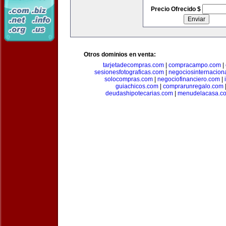
Precio Ofrecido $
Otros dominios en venta:
tarjetadecompras.com
|
compracampo.com
|
sesionesfotograficas.com
|
negociosinternacion
solocompras.com
|
negociofinanciero.com
|
guiachicos.com
|
comprarunregalo.com
deudashipotecarias.com
|
menudelacasa.c