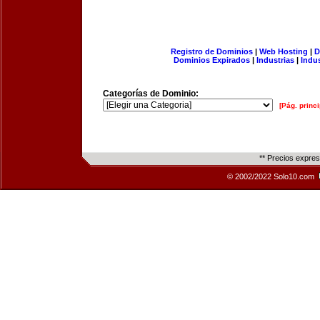
Registro de Dominios
|
Web Hosting
|
D
Dominios Expirados
|
Industrias
|
Indu
Categorías de Dominio:
[Pág. princi
** Precios expre
© 2002/2022 Solo10.com