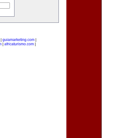
|
guiamarketing.com
|
m
|
africaturismo.com
|