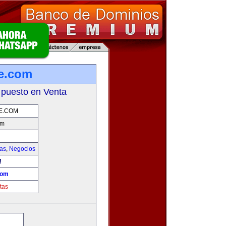
e.com
 puesto en Venta
E.COM
om
ias
,
Negocios
!
com
tas