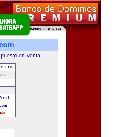
.com
 puesto en Venta
OS.COM
com
ferta!
.com
tas