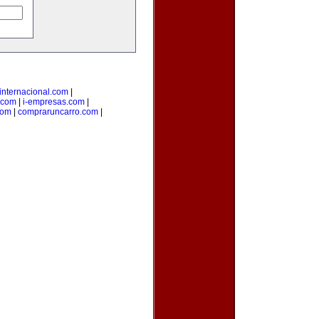
internacional.com
|
.com
|
i-empresas.com
|
com
|
compraruncarro.com
|