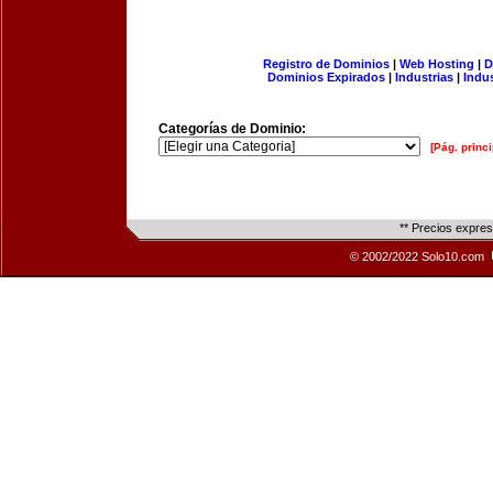
Registro de Dominios
|
Web Hosting
|
D
Dominios Expirados
|
Industrias
|
Indu
Categorías de Dominio:
[Pág. princi
** Precios expre
© 2002/2022 Solo10.com