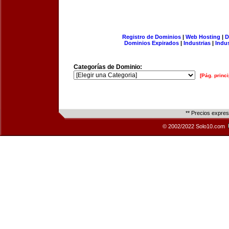
Registro de Dominios
|
Web Hosting
|
D
Dominios Expirados
|
Industrias
|
Indu
Categorías de Dominio:
[Pág. princi
** Precios expre
© 2002/2022 Solo10.com