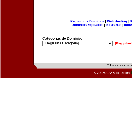
Registro de Dominios
|
Web Hosting
|
D
Dominios Expirados
|
Industrias
|
Indu
Categorías de Dominio:
[Pág. princi
** Precios expre
© 2002/2022 Solo10.com