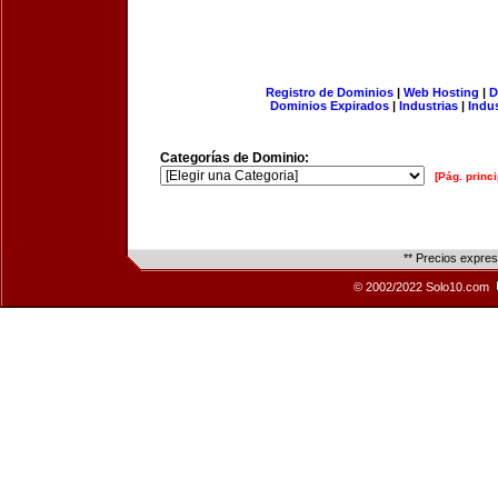
Registro de Dominios
|
Web Hosting
|
D
Dominios Expirados
|
Industrias
|
Indu
Categorías de Dominio:
[Pág. princi
** Precios expre
© 2002/2022 Solo10.com